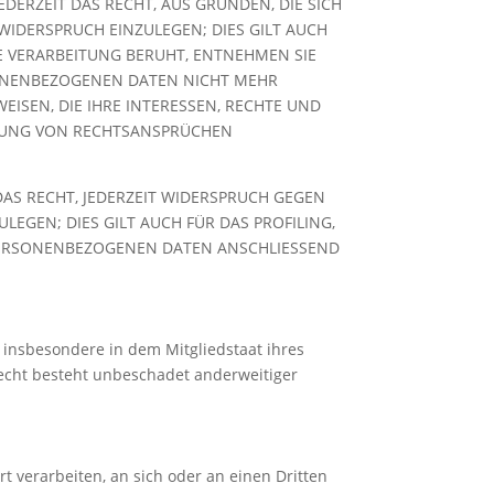
EDERZEIT DAS RECHT, AUS GRÜNDEN, DIE SICH
IDERSPRUCH EINZULEGEN; DIES GILT AUCH
NE VERARBEITUNG BERUHT, ENTNEHMEN SIE
SONENBEZOGENEN DATEN NICHT MEHR
ISEN, DIE IHRE INTERESSEN, RECHTE UND
IGUNG VON RECHTSANSPRÜCHEN
AS RECHT, JEDERZEIT WIDERSPRUCH GEGEN
GEN; DIES GILT AUCH FÜR DAS PROFILING,
 PERSONENBEZOGENEN DATEN ANSCHLIESSEND
 insbesondere in dem Mitgliedstaat ihres
echt besteht unbeschadet anderweitiger
rt verarbeiten, an sich oder an einen Dritten