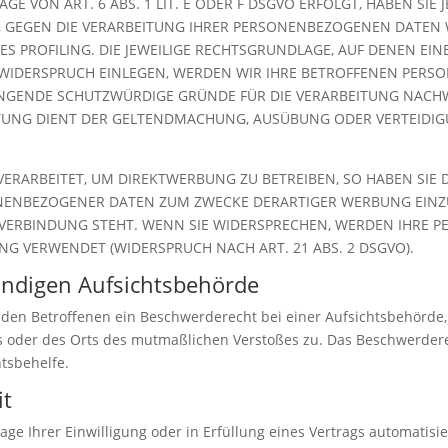
 VON ART. 6 ABS. 1 LIT. E ODER F DSGVO ERFOLGT, HABEN SIE J
, GEGEN DIE VERARBEITUNG IHRER PERSONENBEZOGENEN DATEN W
ES PROFILING. DIE JEWEILIGE RECHTSGRUNDLAGE, AUF DENEN EI
 WIDERSPRUCH EINLEGEN, WERDEN WIR IHRE BETROFFENEN PER
INGENDE SCHUTZWÜRDIGE GRÜNDE FÜR DIE VERARBEITUNG NACHWE
EITUNG DIENT DER GELTENDMACHUNG, AUSÜBUNG ODER VERTEID
RARBEITET, UM DIREKTWERBUNG ZU BETREIBEN, SO HABEN SIE D
NENBEZOGENER DATEN ZUM ZWECKE DERARTIGER WERBUNG EINZULE
 VERBINDUNG STEHT. WENN SIE WIDERSPRECHEN, WERDEN IHRE
G VERWENDET (WIDERSPRUCH NACH ART. 21 ABS. 2 DSGVO).
ändigen Aufsichts­behörde
 den Betroffenen ein Beschwerderecht bei einer Aufsichtsbehörde,
es oder des Orts des mutmaßlichen Verstoßes zu. Das Beschwerder
htsbehelfe.
it
age Ihrer Einwilligung oder in Erfüllung eines Vertrags automatisie