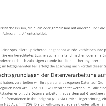
 juristische Person, die allein oder gemeinsam mit anderen über di
-Adressen o. Ä.) entscheidet.
 keine speziellere Speicherdauer genannt wurde, verbleiben Ihre
nn Sie ein berechtigtes Löschersuchen geltend machen oder eine Ei
anderen rechtlich zulässigen Gründe für die Speicherung Ihrer pe
 im letztgenannten Fall erfolgt die Löschung nach Fortfall dieser 
echtsgrundlagen der Datenverarbeitung auf
gt haben, verarbeiten wir Ihre personenbezogenen Daten auf Grundl
egorien nach Art. 9 Abs. 1 DSGVO verarbeitet werden. Im Falle eine
taaten erfolgt die Datenverarbeitung außerdem auf Grundlage von A
 Informationen in Ihr Endgerät (z. B. via Device-Fingerprinting) ein
 § 25 Abs. 1 TTDSG. Die Einwilligung ist jederzeit widerrufbar. Si