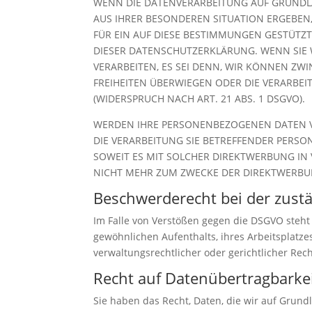
WENN DIE DATENVERARBEITUNG AUF GRUNDLAGE
AUS IHRER BESONDEREN SITUATION ERGEBEN
FÜR EIN AUF DIESE BESTIMMUNGEN GESTÜTZT
DIESER DATENSCHUTZERKLÄRUNG. WENN SIE
VERARBEITEN, ES SEI DENN, WIR KÖNNEN ZW
FREIHEITEN ÜBERWIEGEN ODER DIE VERARB
(WIDERSPRUCH NACH ART. 21 ABS. 1 DSGVO).
WERDEN IHRE PERSONENBEZOGENEN DATEN VE
DIE VERARBEITUNG SIE BETREFFENDER PERSO
SOWEIT ES MIT SOLCHER DIREKTWERBUNG IN
NICHT MEHR ZUM ZWECKE DER DIREKTWERBUN
Beschwerde­recht bei der zust
Im Falle von Verstößen gegen die DSGVO steht
gewöhnlichen Aufenthalts, ihres Arbeitsplatz
verwaltungsrechtlicher oder gerichtlicher Rec
Recht auf Daten­übertrag­barke
Sie haben das Recht, Daten, die wir auf Grundl